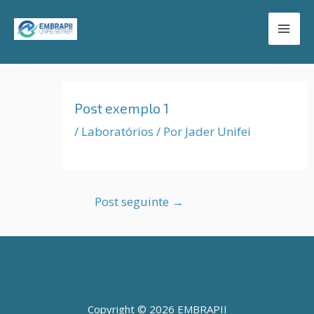
Ir
Mai
para
Men
o
conteúdo
Post
navigation
Post exemplo 1
/
Laboratórios
/ Por
Jader Unifei
Post seguinte
→
Copyright © 2026 EMBRAPII