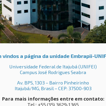
 vindos a página da unidade Embrapii-UNI
Universidade Federal de Itajubá (UNIFEI)
Campus José Rodrigues Seabra
Av. BPS, 1303 – Bairro Pinheirinho
Itajubá/MG, Brasil – CEP: 37500-903
Para mais informações entre em contato:
Tel.: +55 (35) 3629-1365